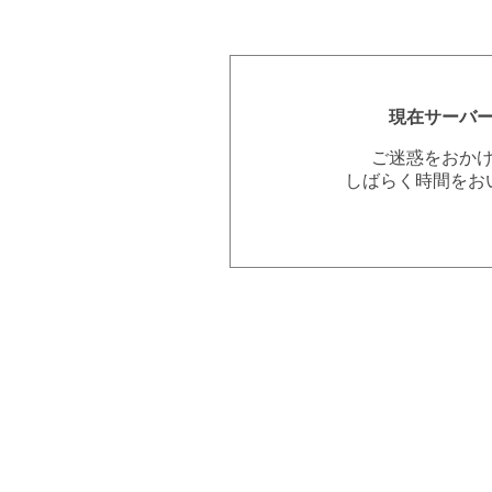
現在サーバ
ご迷惑をおか
しばらく時間をお