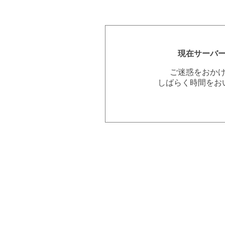
現在サーバ
ご迷惑をおか
しばらく時間をお