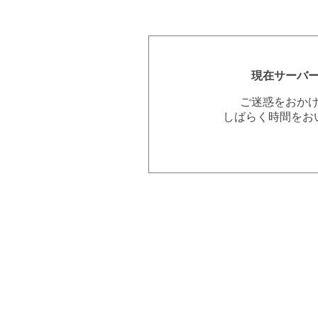
現在サーバ
ご迷惑をおか
しばらく時間をお