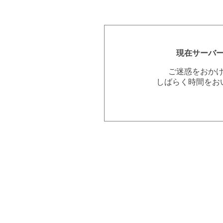
現在サーバ
ご迷惑をおか
しばらく時間をお