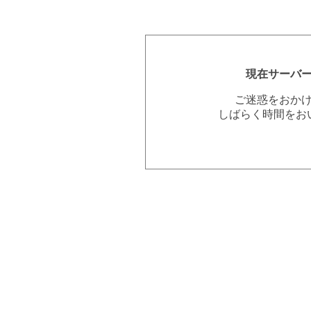
現在サーバ
ご迷惑をおか
しばらく時間をお