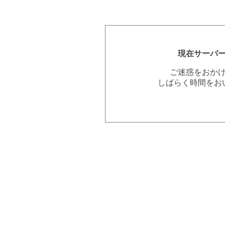
現在サーバ
ご迷惑をおか
しばらく時間をお