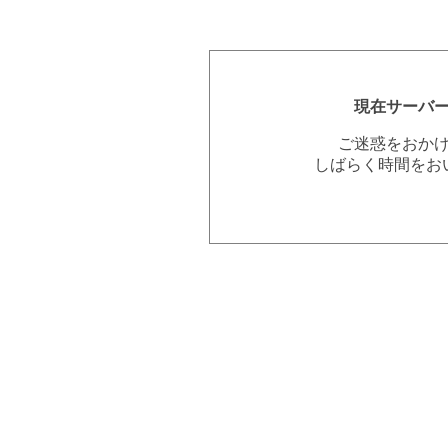
現在サーバ
ご迷惑をおか
しばらく時間をお