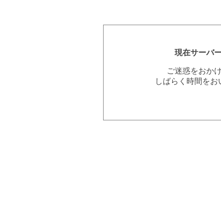
現在サーバ
ご迷惑をおか
しばらく時間をお