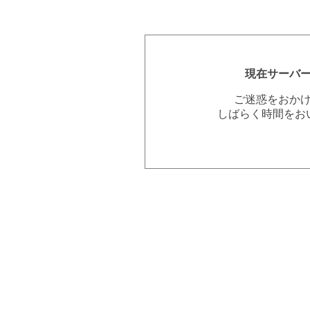
現在サーバ
ご迷惑をおか
しばらく時間をお