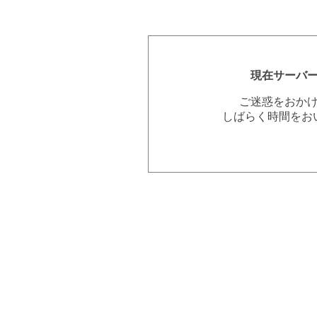
現在サーバ
ご迷惑をおか
しばらく時間をお