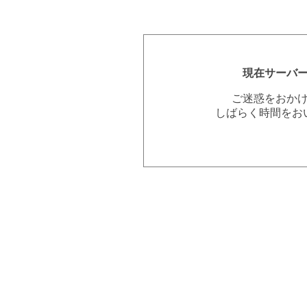
現在サーバ
ご迷惑をおか
しばらく時間をお