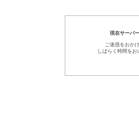
現在サーバ
ご迷惑をおか
しばらく時間をお