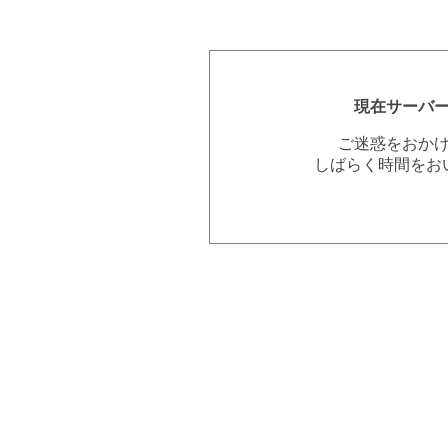
現在サーバ
ご迷惑をおか
しばらく時間をお