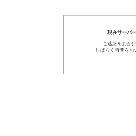
現在サーバ
ご迷惑をおか
しばらく時間をお