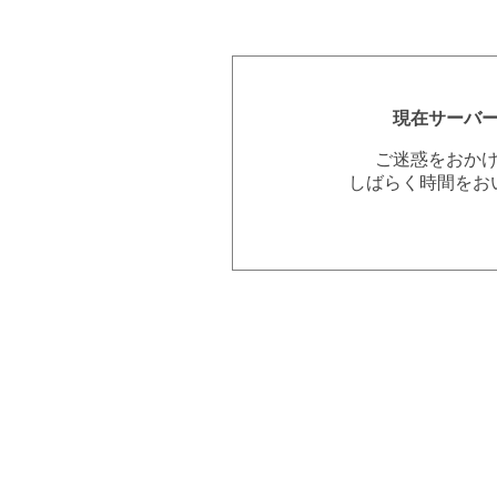
現在サーバ
ご迷惑をおか
しばらく時間をお