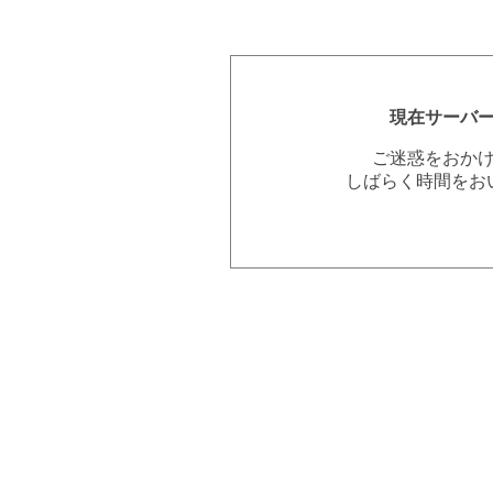
現在サーバ
ご迷惑をおか
しばらく時間をお