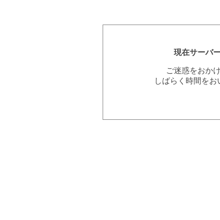
現在サーバ
ご迷惑をおか
しばらく時間をお