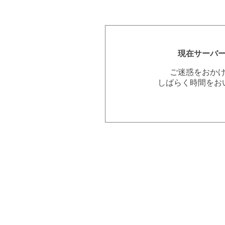
現在サーバ
ご迷惑をおか
しばらく時間をお