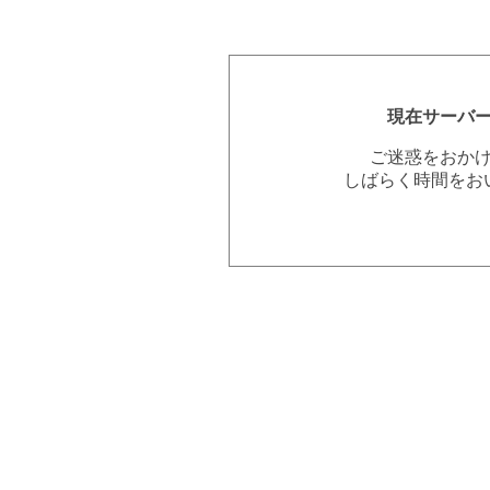
現在サーバ
ご迷惑をおか
しばらく時間をお