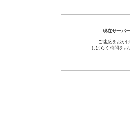
現在サーバ
ご迷惑をおか
しばらく時間をお