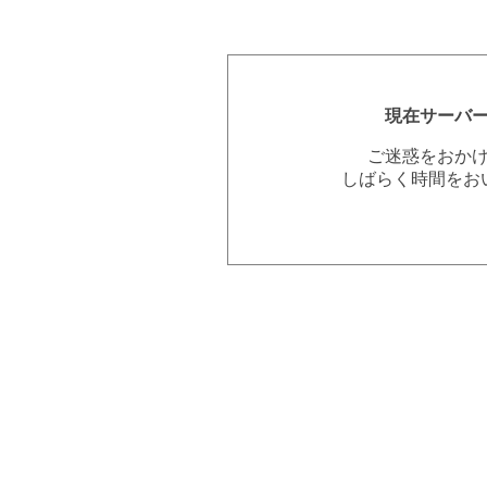
現在サーバ
ご迷惑をおか
しばらく時間をお