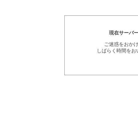
現在サーバ
ご迷惑をおか
しばらく時間をお