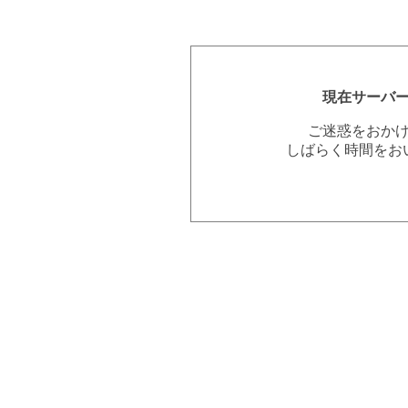
現在サーバ
ご迷惑をおか
しばらく時間をお