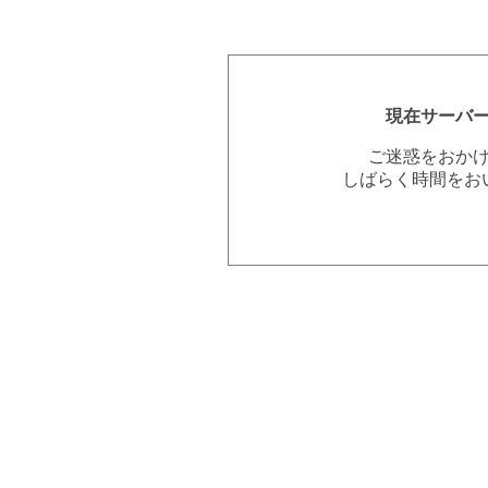
現在サーバ
ご迷惑をおか
しばらく時間をお