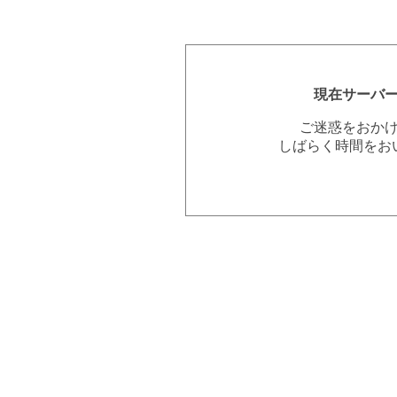
現在サーバ
ご迷惑をおか
しばらく時間をお