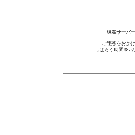
現在サーバ
ご迷惑をおか
しばらく時間をお