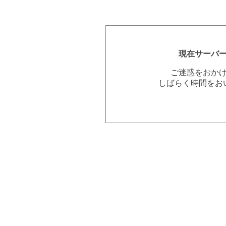
現在サーバ
ご迷惑をおか
しばらく時間をお