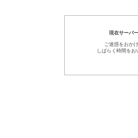
現在サーバ
ご迷惑をおか
しばらく時間をお