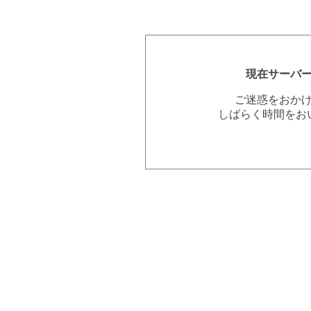
現在サーバ
ご迷惑をおか
しばらく時間をお