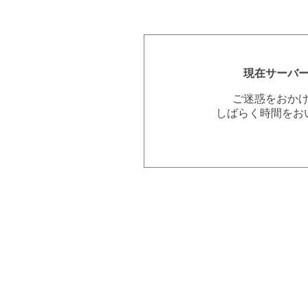
現在サーバ
ご迷惑をおか
しばらく時間をお