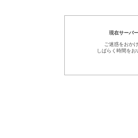
現在サーバ
ご迷惑をおか
しばらく時間をお