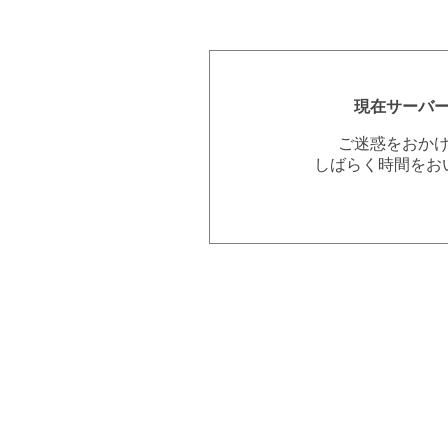
現在サーバ
ご迷惑をおか
しばらく時間をお