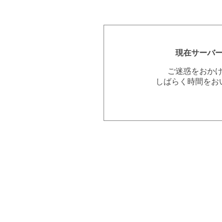
現在サーバ
ご迷惑をおか
しばらく時間をお