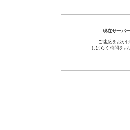
現在サーバ
ご迷惑をおか
しばらく時間をお