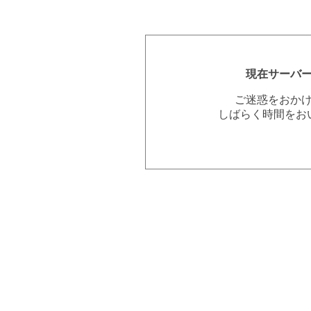
現在サーバ
ご迷惑をおか
しばらく時間をお