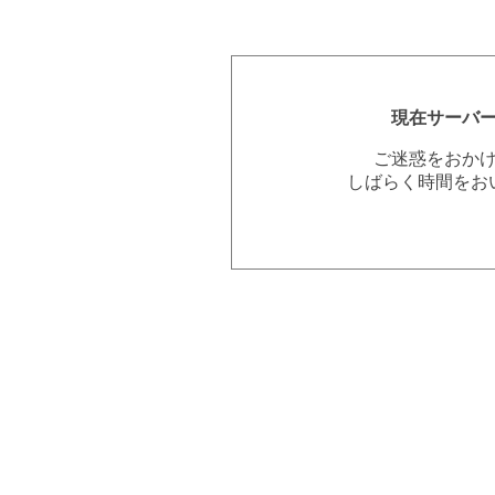
現在サーバ
ご迷惑をおか
しばらく時間をお