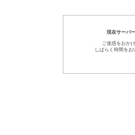
現在サーバ
ご迷惑をおか
しばらく時間をお