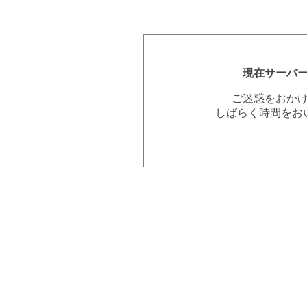
現在サーバ
ご迷惑をおか
しばらく時間をお