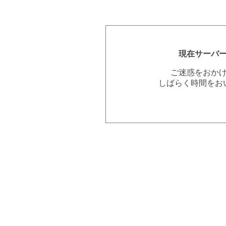
現在サーバ
ご迷惑をおか
しばらく時間をお