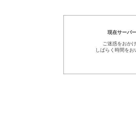
現在サーバ
ご迷惑をおか
しばらく時間をお