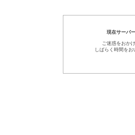
現在サーバ
ご迷惑をおか
しばらく時間をお