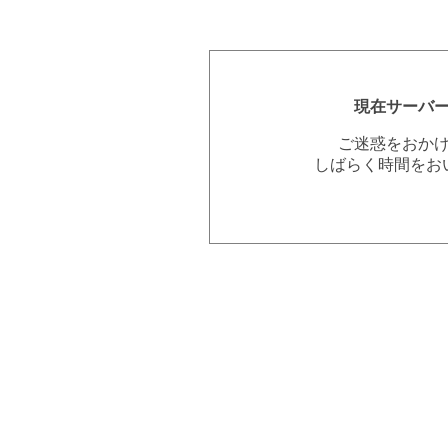
現在サーバ
ご迷惑をおか
しばらく時間をお