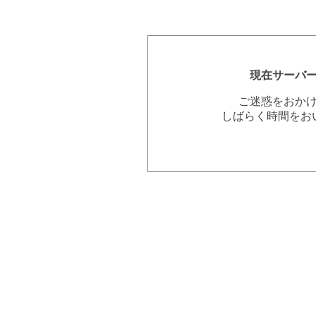
現在サーバ
ご迷惑をおか
しばらく時間をお