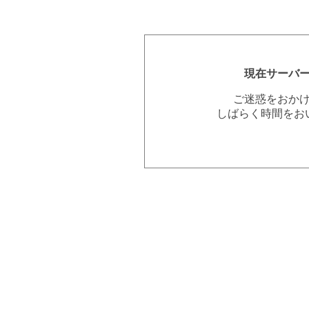
現在サーバ
ご迷惑をおか
しばらく時間をお