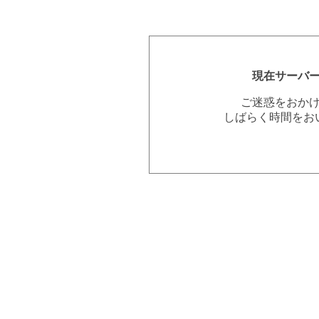
現在サーバ
ご迷惑をおか
しばらく時間をお