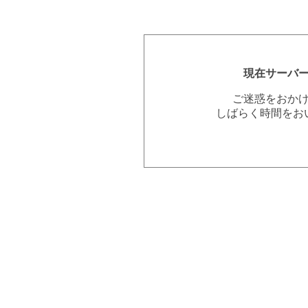
現在サーバ
ご迷惑をおか
しばらく時間をお