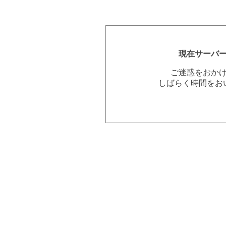
現在サーバ
ご迷惑をおか
しばらく時間をお