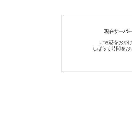
現在サーバ
ご迷惑をおか
しばらく時間をお