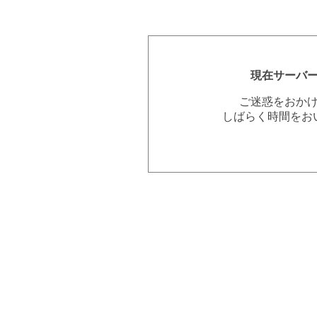
現在サーバ
ご迷惑をおか
しばらく時間をお