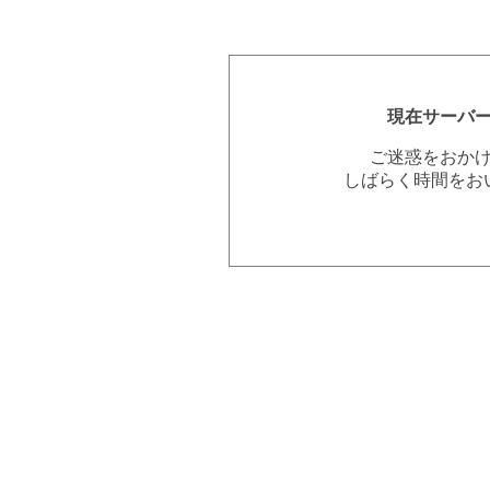
現在サーバ
ご迷惑をおか
しばらく時間をお